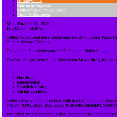
Öffnungszeiten
Bitte nicht vergessen!
Keine Primär-Krankenkassen
Akute Verletzungen
Mo. – Do. :
08:00 – 20:00 Uhr
Fr. :
08:00 – 18:00 Uhr
Sollten wir während dieser Zeiten einmal nicht in unserer Praxis B
B. beim Personal Training
Die genauen Dienstzeiten unserer Therapeuten finden Sie
hier
.
Es wäre sehr gut, wenn Sie zu Ihrer
ersten Anwendung
, folgend
Handtuch
Badelatschen
Sportbekleidung
Vorhängeschloss
Leider haben wir aus uns nicht erfindlichen Gründen keine Zula
erhalten:
AOK
,
BKK
,
IKK
,
LKK
,
Bundesknappschaft
,
Soziala
Wir hoffen auf das Verständnis aller Patienten dieser Krankenkass