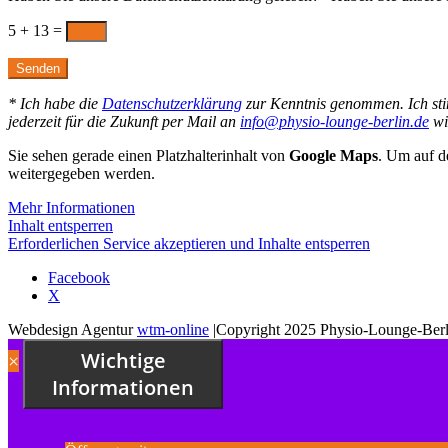
5 + 13
=
Senden
* Ich habe die
Datenschutzerklärung
zur Kenntnis genommen. Ich sti
jederzeit für die Zukunft per Mail an
info@physio-lounge-berlin.de
wi
Sie sehen gerade einen Platzhalterinhalt von
Google Maps
. Um auf de
weitergegeben werden.
Mehr Informationen
Inhalt entsperren
Erforderlichen Service akzeptieren und Inhalte entsperren
Facebook
X
Webdesign Agentur
wtm-online
|Copyright 2025 Physio-Lounge-Berl
Wichtige
×
Informationen