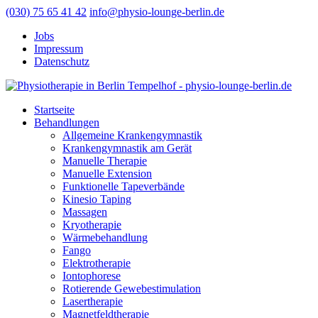
(030) 75 65 41 42
info@physio-lounge-berlin.de
Jobs
Impressum
Datenschutz
Startseite
Behandlungen
Allgemeine Krankengymnastik
Krankengymnastik am Gerät
Manuelle Therapie
Manuelle Extension
Funktionelle Tapeverbände
Kinesio Taping
Massagen
Kryotherapie
Wärmebehandlung
Fango
Elektrotherapie
Iontophorese
Rotierende Gewebestimulation
Lasertherapie
Magnetfeldtherapie