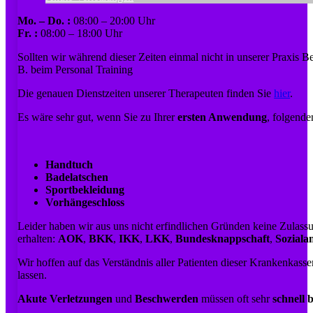
Mo. – Do. :
08:00 – 20:00 Uhr
Fr. :
08:00 – 18:00 Uhr
Sollten wir während dieser Zeiten einmal nicht in unserer Praxis B
B. beim Personal Training
Die genauen Dienstzeiten unserer Therapeuten finden Sie
hier
.
Es wäre sehr gut, wenn Sie zu Ihrer
ersten Anwendung
, folgend
Handtuch
Badelatschen
Sportbekleidung
Vorhängeschloss
Leider haben wir aus uns nicht erfindlichen Gründen keine Zula
erhalten:
AOK
,
BKK
,
IKK
,
LKK
,
Bundesknappschaft
,
Soziala
Wir hoffen auf das Verständnis aller Patienten dieser Krankenkass
lassen.
Akute Verletzungen
und
Beschwerden
müssen oft sehr
schnell 