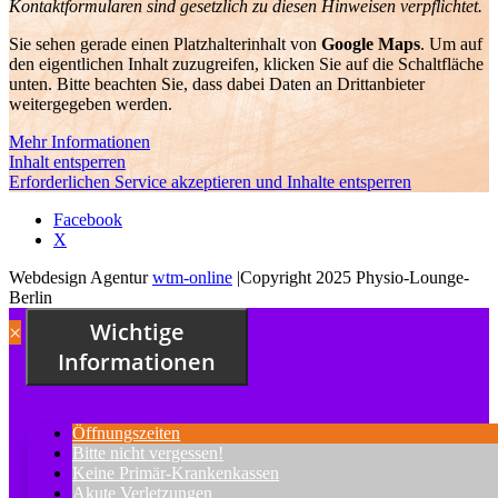
Kontaktformularen sind gesetzlich zu diesen Hinweisen verpflichtet.
Sie sehen gerade einen Platzhalterinhalt von
Google Maps
. Um auf
den eigentlichen Inhalt zuzugreifen, klicken Sie auf die Schaltfläche
unten. Bitte beachten Sie, dass dabei Daten an Drittanbieter
weitergegeben werden.
Mehr Informationen
Inhalt entsperren
Erforderlichen Service akzeptieren und Inhalte entsperren
Facebook
X
Webdesign Agentur
wtm-online
|Copyright 2025 Physio-Lounge-
Berlin
Wichtige
×
Informationen
Öffnungszeiten
Bitte nicht vergessen!
Keine Primär-Krankenkassen
Akute Verletzungen