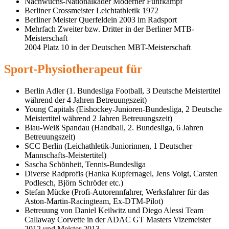
Nachwuchs-Nationalkader Moderner Fünfkampf
Berliner Crossmeister Leichtathletik 1972
Berliner Meister Querfeldein 2003 im Radsport
Mehrfach Zweiter bzw. Dritter in der Berliner MTB-
Meisterschaft
2004 Platz 10 in der Deutschen MBT-Meisterschaft
Sport-Physiotherapeut für
Berlin Adler (1. Bundesliga Football, 3 Deutsche Meistertitel
während der 4 Jahren Betreuungszeit)
Young Capitals (Eishockey-Junioren-Bundesliga, 2 Deutsche
Meistertitel während 2 Jahren Betreuungszeit)
Blau-Weiß Spandau (Handball, 2. Bundesliga, 6 Jahren
Betreuungszeit)
SCC Berlin (Leichathletik-Juniorinnen, 1 Deutscher
Mannschafts-Meistertitel)
Sascha Schönheit, Tennis-Bundesliga
Diverse Radprofis (Hanka Kupfernagel, Jens Voigt, Carsten
Podlesch, Björn Schröder etc.)
Stefan Mücke (Profi-Autorennfahrer, Werksfahrer für das
Aston-Martin-Racingteam, Ex-DTM-Pilot)
Betreuung von Daniel Keilwitz und Diego Alessi Team
Callaway Corvette in der ADAC GT Masters Vizemeister
2012 und Meister 2013