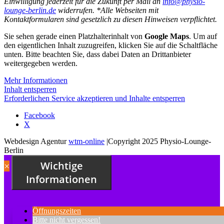
Einwilligung jederzeit für die Zukunft per Mail an
info@physio-
lounge-berlin.de
widerrufen. *Alle Webseiten mit
Kontaktformularen sind gesetzlich zu diesen Hinweisen verpflichtet.
Sie sehen gerade einen Platzhalterinhalt von
Google Maps
. Um auf
den eigentlichen Inhalt zuzugreifen, klicken Sie auf die Schaltfläche
unten. Bitte beachten Sie, dass dabei Daten an Drittanbieter
weitergegeben werden.
Mehr Informationen
Inhalt entsperren
Erforderlichen Service akzeptieren und Inhalte entsperren
Facebook
X
Webdesign Agentur
wtm-online
|Copyright 2025 Physio-Lounge-
Berlin
Wichtige
×
Informationen
Öffnungszeiten
Bitte nicht vergessen!