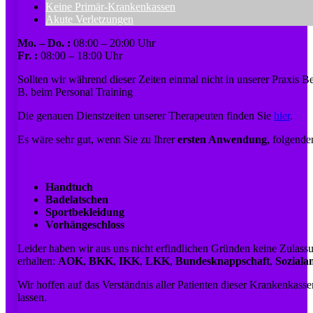
Keine Primär-Krankenkassen
Akute Verletzungen
Mo. – Do. :
08:00 – 20:00 Uhr
Fr. :
08:00 – 18:00 Uhr
Sollten wir während dieser Zeiten einmal nicht in unserer Praxis B
B. beim Personal Training
Die genauen Dienstzeiten unserer Therapeuten finden Sie
hier
.
Es wäre sehr gut, wenn Sie zu Ihrer
ersten Anwendung
, folgend
Handtuch
Badelatschen
Sportbekleidung
Vorhängeschloss
Leider haben wir aus uns nicht erfindlichen Gründen keine Zula
erhalten:
AOK
,
BKK
,
IKK
,
LKK
,
Bundesknappschaft
,
Soziala
Wir hoffen auf das Verständnis aller Patienten dieser Krankenkass
lassen.