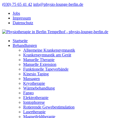
(030) 75 65 41 42
info@physio-lounge-berlin.de
Jobs
Impressum
Datenschutz
Startseite
Behandlungen
Allgemeine Krankengymnastik
Krankengymnastik am Gerät
Manuelle Therapie
Manuelle Extension
Funktionelle Tapeverbände
Kinesio Taping
Massagen
Kryotherapie
Wärmebehandlung
Fango
Elektrotherapie
Iontophorese
Rotierende Gewebestimulation
Lasertherapie
Magnetfeldtherapie